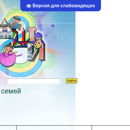
Вы вошли как
Гость
|
Группа
"
Гости
"
Версия для слабовидящих
 семей