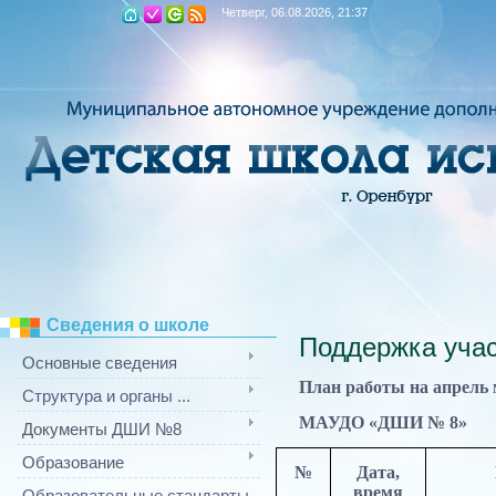
Четверг, 06.08.2026, 21:37
Сведения о школе
Поддержка учас
Основные сведения
План р
аботы на апрель
Структура и органы ...
МАУДО «ДШИ № 8»
Документы ДШИ №8
Образование
№
Дата,
время
Образовательные стандарты